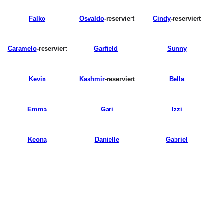
Falko
Osvaldo
-reserviert
Cindy
-reserviert
Caramelo
-reserviert
Garfield
Sunny
Kevin
Kashmir
-reserviert
Bella
Emma
Gari
Izzi
Keona
Danielle
Gabriel